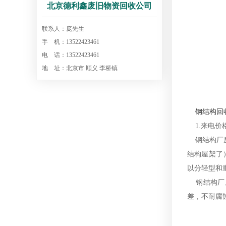
北京德利鑫废旧物资回收公司
联系人：庞先生
手 机：13522423461
电 话：13522423461
地 址：北京市 顺义 李桥镇
钢结构回
1.来电价格
钢结构厂房
结构屋架了
以分轻型和
钢结构厂房
差，不耐腐